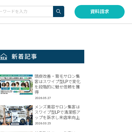
資料請求
新着記事
頭皮改善・育毛サロン集
客はスワイプ型LPで変化
を段階的に魅せ信頼を獲
得
2026.05.27
メンズ美容サロン集客は
スワイプ型LPで清潔感ア
ップを訴求し来店率向上
2026.03.25