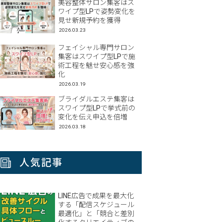
美容整体サロン集客はス
ワイプ型LPで姿勢変化を
見せ新規予約を獲得
2026.03.23
フェイシャル専門サロン
集客はスワイプ型LPで施
術工程を魅せ安心感を強
化
2026.03.19
ブライダルエステ集客は
スワイプ型LPで挙式前の
変化を伝え申込を倍増
2026.03.18
人気記事
LINE広告で成果を最大化
する「配信スケジュール
最適化」と「競合と差別