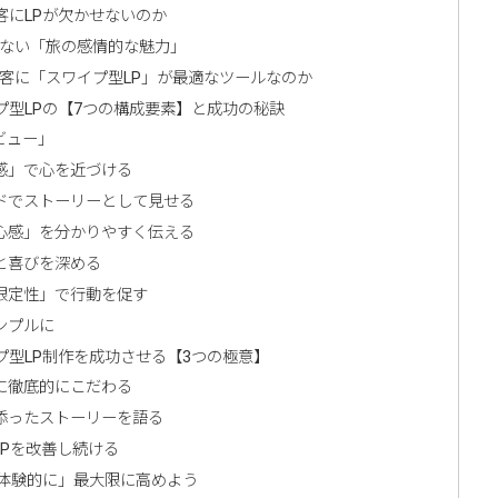
客にLPが欠かせないのか
れない「旅の感情的な魅力」
集客に「スワイプ型LP」が最適なツールなのか
型LPの【7つの構成要素】と成功の秘訣
ビュー」
共感」で心を近づける
ードでストーリーとして見せる
安心感」を分かりやすく伝える
感と喜びを深める
「限定性」で行動を促す
ンプルに
型LP制作を成功させる【3つの極意】
」に徹底的にこだわる
り添ったストーリーを語る
LPを改善し続ける
を体験的に」最大限に高めよう