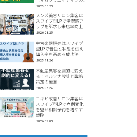
化するクリエイティブの
工夫」
2025.06.23
メンズ美容サロン集客は
スワイプ型LPで清潔感ア
ップを訴求し来店率向上
2026.03.25
中古楽器販売はスワイプ
型LPで音色と状態を伝え
購入率を高める成功法
2025.11.26
不動産集客を劇的に変え
る！ペルソナ設計と戦略
策定の極意
2025.06.24
ニキビ改善サロン集客は
スワイプ型LPで症例変化
を魅せ相談予約を増やす
戦略
2026.03.03