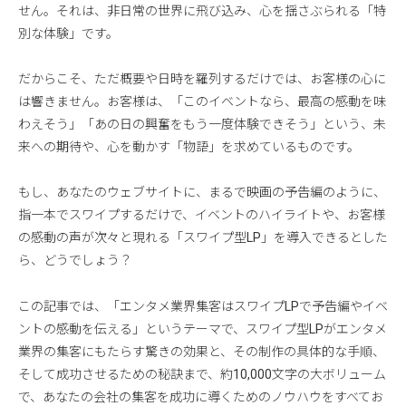
せん。それは、非日常の世界に飛び込み、心を揺さぶられる「特
別な体験」です。
だからこそ、ただ概要や日時を羅列するだけでは、お客様の心に
は響きません。お客様は、「このイベントなら、最高の感動を味
わえそう」「あの日の興奮をもう一度体験できそう」という、未
来への期待や、心を動かす「物語」を求めているものです。
もし、あなたのウェブサイトに、まるで映画の予告編のように、
指一本でスワイプするだけで、イベントのハイライトや、お客様
の感動の声が次々と現れる「スワイプ型LP」を導入できるとした
ら、どうでしょう？
この記事では、「エンタメ業界集客はスワイプLPで予告編やイベ
ントの感動を伝える」というテーマで、スワイプ型LPがエンタメ
業界の集客にもたらす驚きの効果と、その制作の具体的な手順、
そして成功させるための秘訣まで、約10,000文字の大ボリューム
で、あなたの会社の集客を成功に導くためのノウハウをすべてお