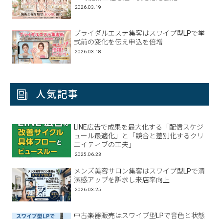
2026.03.19
ブライダルエステ集客はスワイプ型LPで挙
式前の変化を伝え申込を倍増
2026.03.18
人気記事
LINE広告で成果を最大化する「配信スケジ
ュール最適化」と「競合と差別化するクリ
エイティブの工夫」
2025.06.23
メンズ美容サロン集客はスワイプ型LPで清
潔感アップを訴求し来店率向上
2026.03.25
中古楽器販売はスワイプ型LPで音色と状態