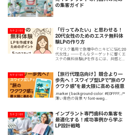
の集客ガイド
「行ってみたい」と思わせる！
カテゴリ01
20代女性のためのエステ無料体
験LPの作り方
「マスク着用で急増中のニキビに悩む20
代女性」──そんなターゲットに響くエ
ステの無料体験LPを作るには、共感と安
心感、行...
【旅行代理店向け】競合より一
カテゴリ01
歩先へ！スワイプ型LPで”旅のワ
クワク感”を最大限に高める極意
.marker { background-color: #E0FFFF; /*
薄い青色の背景 */ font-weig...
インプラント専門歯科の集客を
カテゴリ01
最適化する！成功事例から学ぶ
LP設計戦略