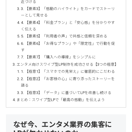
近づける
3. 【要素3】「感動のハイライト」をカードでストーリ
ーとして見せる
4. 【要素4】「料金プラン」と「安心感」を分かりやす
く伝える
5. 【要素5】「利用者の声」で共感と信頼を深める
6. 【要素6】「お得なプラン」や「限定性」で行動を促
す
7. 【要素7】「購入への導線」をシンプルに
エンタメ向けスワイプ型LP制作を成功させる【3つの極意】
1. 【極意1】「スマホでの見栄え」に徹底的にこだわる
2. 【極意2】「お客様の心」に寄り添ったストーリーを
語る
3. 【極意3】「データ」に基づいてLPを改善し続ける
まとめ：スワイプ型LPで「最高の感動」を伝えよう
なぜ今、エンタメ業界の集客に