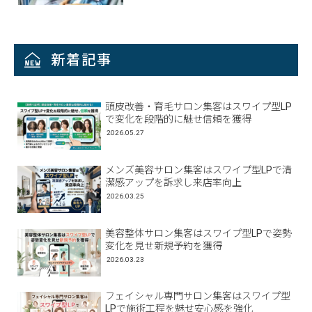
新着記事
頭皮改善・育毛サロン集客はスワイプ型LP
で変化を段階的に魅せ信頼を獲得
2026.05.27
メンズ美容サロン集客はスワイプ型LPで清
潔感アップを訴求し来店率向上
2026.03.25
美容整体サロン集客はスワイプ型LPで姿勢
変化を見せ新規予約を獲得
2026.03.23
フェイシャル専門サロン集客はスワイプ型
LPで施術工程を魅せ安心感を強化