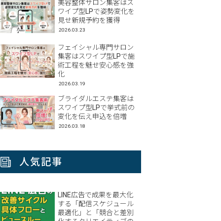
美容整体サロン集客はス
ワイプ型LPで姿勢変化を
見せ新規予約を獲得
2026.03.23
フェイシャル専門サロン
集客はスワイプ型LPで施
術工程を魅せ安心感を強
化
2026.03.19
ブライダルエステ集客は
スワイプ型LPで挙式前の
変化を伝え申込を倍増
2026.03.18
人気記事
LINE広告で成果を最大化
する「配信スケジュール
最適化」と「競合と差別