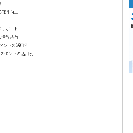
減
正確性向上
上
のサポート
と情報共有
スタントの活用例
シスタントの活用例