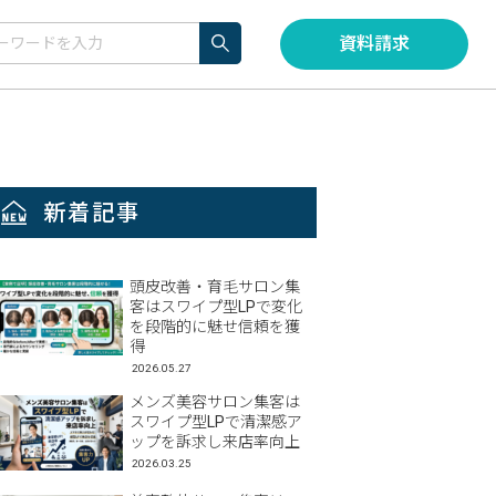
資料請求
新着記事
頭皮改善・育毛サロン集
客はスワイプ型LPで変化
を段階的に魅せ信頼を獲
得
2026.05.27
メンズ美容サロン集客は
スワイプ型LPで清潔感ア
ップを訴求し来店率向上
2026.03.25