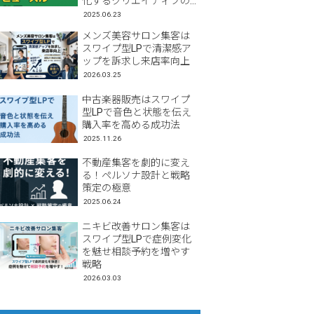
化するクリエイティブの
工夫」
2025.06.23
メンズ美容サロン集客は
スワイプ型LPで清潔感ア
ップを訴求し来店率向上
2026.03.25
中古楽器販売はスワイプ
型LPで音色と状態を伝え
購入率を高める成功法
2025.11.26
不動産集客を劇的に変え
る！ペルソナ設計と戦略
策定の極意
2025.06.24
ニキビ改善サロン集客は
スワイプ型LPで症例変化
を魅せ相談予約を増やす
戦略
2026.03.03